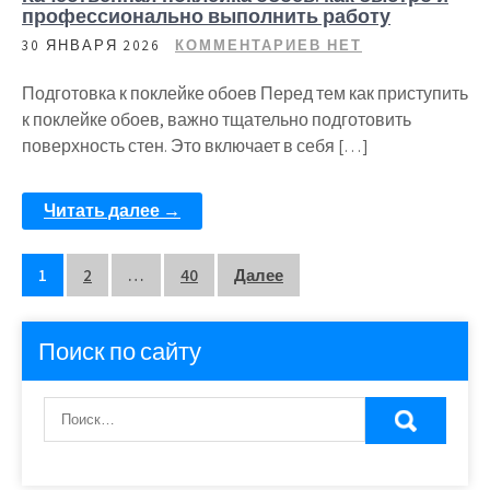
профессионально выполнить работу
30 ЯНВАРЯ 2026
КОММЕНТАРИЕВ НЕТ
Подготовка к поклейке обоев Перед тем как приступить
к поклейке обоев, важно тщательно подготовить
поверхность стен. Это включает в себя […]
Читать далее →
Пагинация
1
2
…
40
Далее
записей
Поиск по сайту