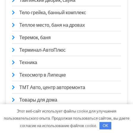
Тайгинский дворик, сауна
Тело-грейка, банный комплекс
Теплое место, баня на дровах
Теремок, баня
Терминал-АвтоПлюс
Техника
Техосмотр в Липецке
ТМТ Авто, центр авторемонта
Товары для дома
Этот веб-сайт использует файлы cookie для улучшения
Торбеево озеро, парк-отель
пользовательского опыта. Продолжая пользоваться сайтом, вы даете
Три Богатыря, оздоровительный комплекс
согласие на использование файлов cookie.
OK