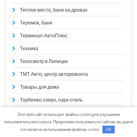
Теплое место, баня на дровах
Теремок, баня
Терминал-АвтоПлюс
Техника
Техосмотр в Липецке
ТМТ Авто, центр авторемонта
Товары для дома
Торбеево озеро, парк-отель
Три Богатыря, оздоровительный комплекс
Этот веб-сайт использует файлы cookie для улучшения
пользовательского опыта. Продолжая пользоваться сайтом, вы даете
Тук-Тук, салон дверей
согласие на использование файлов cookie.
OK