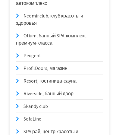
автокомплекс
Neomir.club, клуб красоты и
здоровья
Otium, банный SPA-комплекс
премиум-класса
Peugeot
ProfilDoors, магазин
Resort, гостиница-сауна
Riverside, банный двор
Skandy club
SofaLine
SPA рай, центр красоты и