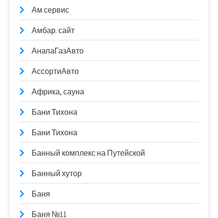
Ам сервис
Амбар. сайт
АнапаГазАвто
АссортиАвто
Африка, сауна
Бани Тихона
Бани Тихона
Банный комплекс на Путейской
Банный хутор
Баня
Баня №11