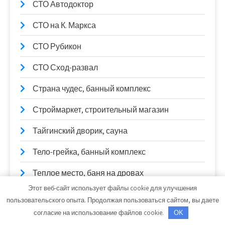
СТО Автодоктор
СТО на К. Маркса
СТО Рубикон
СТО Сход-развал
Страна чудес, банный комплекс
Строймаркет, строительный магазин
Тайгинский дворик, сауна
Тело-грейка, банный комплекс
Теплое место, баня на дровах
Этот веб-сайт использует файлы cookie для улучшения
Теремок, баня
пользовательского опыта. Продолжая пользоваться сайтом, вы даете
согласие на использование файлов cookie.
OK
Терминал-АвтоПлюс