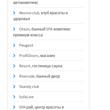
автокомплекс
Neomir.club, клуб красоты и
здоровья
Otium, банный SPA-комплекс
премиум-класса
Peugeot
ProfilDoors, магазин
Resort, гостиница-сауна
Riverside, банный двор
Skandy club
SofaLine
SPA рай, центр красоты и