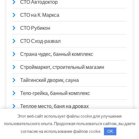
СТО Автодоктор
СТО на К. Маркса
СТО Рубикон
СТО Сход-развал
Страна чудес, банный комплекс
Строймаркет, строительный магазин
Тайгинский дворик, сауна
Тело-грейка, банный комплекс
Теплое место, баня на дровах
Этот веб-сайт использует файлы cookie для улучшения
Теремок, баня
пользовательского опыта. Продолжая пользоваться сайтом, вы даете
согласие на использование файлов cookie.
OK
Терминал-АвтоПлюс