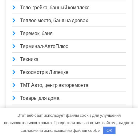
Тело-грейка, банный комплекс
Теплое место, баня на дровах
Теремок, баня
Терминал-АвтоПлюс
Техника
Техосмотр в Липецке
ТМТ Авто, центр авторемонта
Товары для дома
Торбеево озеро, парк-отель
Этот веб-сайт использует файлы cookie для улучшения
пользовательского опыта. Продолжая пользоваться сайтом, вы даете
Три Богатыря, оздоровительный комплекс
согласие на использование файлов cookie.
OK
Тук-Тук, салон дверей