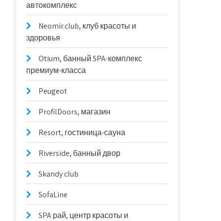
автокомплекс
Neomir.club, клуб красоты и
здоровья
Otium, банный SPA-комплекс
премиум-класса
Peugeot
ProfilDoors, магазин
Resort, гостиница-сауна
Riverside, банный двор
Skandy club
SofaLine
SPA рай, центр красоты и