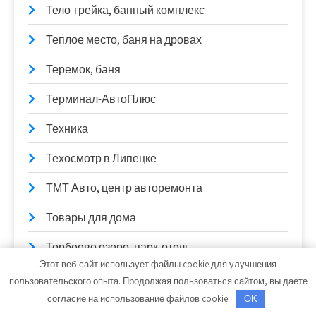
Тело-грейка, банный комплекс
Теплое место, баня на дровах
Теремок, баня
Терминал-АвтоПлюс
Техника
Техосмотр в Липецке
ТМТ Авто, центр авторемонта
Товары для дома
Торбеево озеро, парк-отель
Этот веб-сайт использует файлы cookie для улучшения
Три Богатыря, оздоровительный комплекс
пользовательского опыта. Продолжая пользоваться сайтом, вы даете
согласие на использование файлов cookie.
OK
Тук-Тук, салон дверей