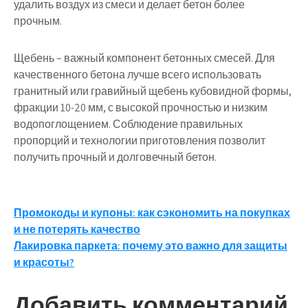
удалить воздух из смеси и делает бетон более
прочным.
Щебень – важный компонент бетонных смесей. Для
качественного бетона лучше всего использовать
гранитный или гравийный щебень кубовидной формы,
фракции 10-20 мм, с высокой прочностью и низким
водопоглощением. Соблюдение правильных
пропорций и технологии приготовления позволит
получить прочный и долговечный бетон.
Навигация
Промокоды и купоны: как сэкономить на покупках
и не потерять качество
по
Лакировка паркета: почему это важно для защиты
записям
и красоты?
Добавить комментарий