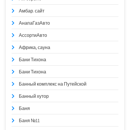
Амбар. сайт
АнапаГазАвто
АссортиАвто
Африка, сауна
Бани Тихона
Бани Тихона
Банный комплекс на Путейской
Банный хутор
Баня
Баня №11