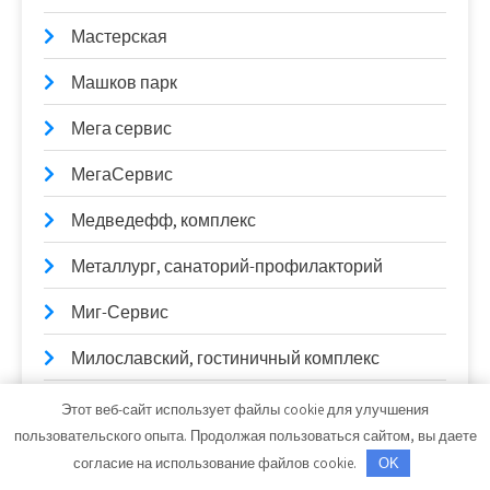
Мастерская
Машков парк
Мега сервис
МегаСервис
Медведефф, комплекс
Металлург, санаторий-профилакторий
Миг-Сервис
Милославский, гостиничный комплекс
Михайловские мовницы, SPA-комплекс
Этот веб-сайт использует файлы cookie для улучшения
пользовательского опыта. Продолжая пользоваться сайтом, вы даете
Мишка на Севере, гостевой дом
согласие на использование файлов cookie.
OK