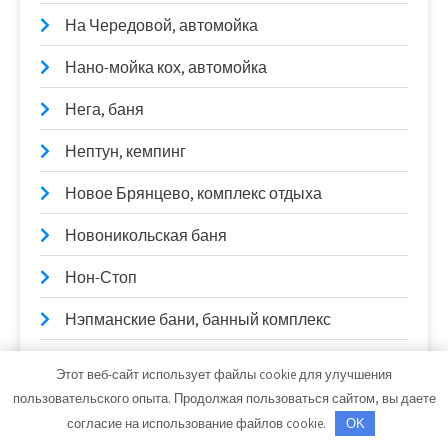
На Чередовой, автомойка
Нано-мойка кох, автомойка
Нега, баня
Нептун, кемпинг
Новое Брянцево, комплекс отдыха
Новоникольская баня
Нон-Стоп
Нэпманские бани, банный комплекс
Оконный Континент, производственно-
Этот веб-сайт использует файлы cookie для улучшения
монтажная компания
пользовательского опыта. Продолжая пользоваться сайтом, вы даете
согласие на использование файлов cookie.
OK
Олимп, спортивный клуб