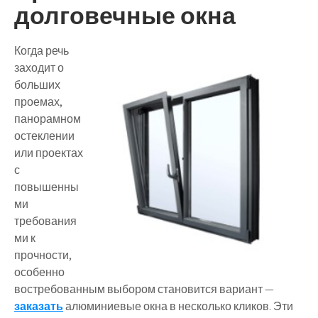
долговечные окна
Когда речь
заходит о
больших
проемах,
панорамном
остеклении
или проектах
с
повышенны
ми
требования
ми к
прочности,
особенно
востребованным выбором становится вариант —
заказать
алюминиевые окна в несколько кликов. Эти